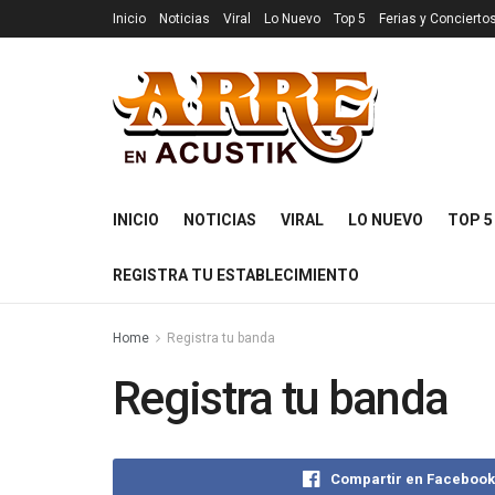
Inicio
Noticias
Viral
Lo Nuevo
Top 5
Ferias y Concierto
INICIO
NOTICIAS
VIRAL
LO NUEVO
TOP 5
REGISTRA TU ESTABLECIMIENTO
Home
Registra tu banda
Registra tu banda
Compartir en Faceboo