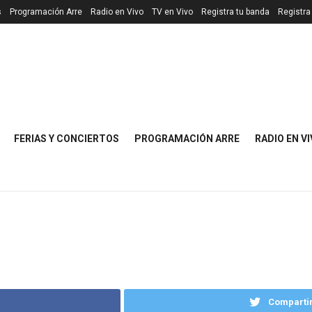
s
Programación Arre
Radio en Vivo
TV en Vivo
Registra tu banda
Registra
FERIAS Y CONCIERTOS
PROGRAMACIÓN ARRE
RADIO EN V
k
Compartir