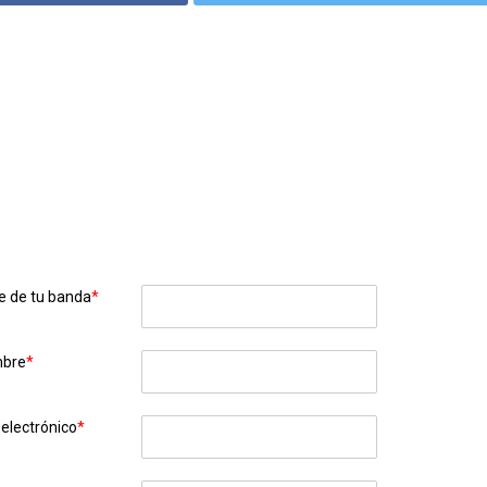
 de tu banda
*
mbre
*
 electrónico
*