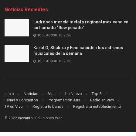
Noticias Recientes
Ladrones mezcla metal y regional mexicano en
su llamado “flow pesado”
10 DE AGOSTO DE 2026
Karol G, Shakira y Feid sacuden los estrenos
musicales de la semana
10 DE AGOSTO DE 2026
Inicio
Noticias
Viral
Lo Nuevo
Top 5
Ferias y Conciertos
Programación Arre
Radio en Vivo
TV en Vivo
Registra tu banda
Registra tu establecimiento
© 2022
inovanto
- Soluciones Web