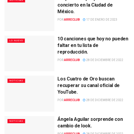
NOTICIAS
concierto en la Ciudad de
México.
POR
ARRECLUB
17 DE ENERO DE 2023
10 canciones que hoy no pueden
LO NUEVO
faltar en tu lista de
reproducción.
POR
ARRECLUB
28 DE DICIEMBRE DE 2022
Los Cuatro de Oro buscan
NOTICIAS
recuperar su canal oficial de
YouTube.
POR
ARRECLUB
28 DE DICIEMBRE DE 2022
Ángela Aguilar sorprende con
NOTICIAS
cambio de look.
POR
ARRECLUB
28 DE DICIEMBRE DE 2022