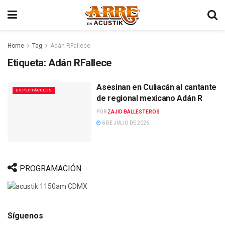
Home
Tag
Adán RFallece
Etiqueta:
Adán RFallece
Asesinan en Culiacán al cantante
ESPECTÁCULOS
de regional mexicano Adán R
POR
ZAJID BALLESTEROS
6 DE JULIO DE 2026
PROGRAMACIÓN
Síguenos