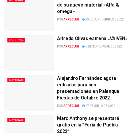
NOTICIAS
de su nuevo material «Alfa &
omega».
POR
ARRECLUB
29 DE SEPTIEMBRE DE 2022
Alfredo Olivas estrena «VAIVÉN»
LO NUEVO
POR
ARRECLUB
5 DE SEPTIEMBRE DE 2022
Alejandro Fernández agota
NOTICIAS
entradas para sus
presentaciones en Palenque
Fiestas de Octubre 2022
POR
ARRECLUB
27 DE JULIO DE 2022
Marc Anthony se presentará
NOTICIAS
gratis en la “Feria de Puebla
2022”