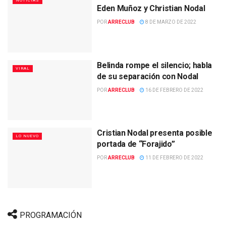
NOTICIAS
Eden Muñoz y Christian Nodal
POR
ARRECLUB
8 DE MARZO DE 2022
Belinda rompe el silencio; habla
VIRAL
de su separación con Nodal
POR
ARRECLUB
16 DE FEBRERO DE 2022
Cristian Nodal presenta posible
LO NUEVO
portada de “Forajido”
POR
ARRECLUB
11 DE FEBRERO DE 2022
PROGRAMACIÓN