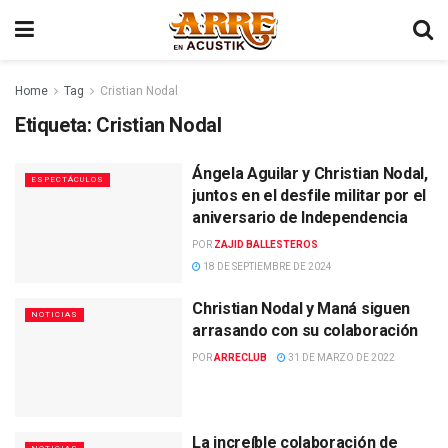
Home
Tag
Cristian Nodal
Etiqueta:
Cristian Nodal
Ángela Aguilar y Christian Nodal,
ESPECTÁCULOS
juntos en el desfile militar por el
aniversario de Independencia
POR
ZAJID BALLESTEROS
18 DE SEPTIEMBRE DE 2024
Christian Nodal y Maná siguen
NOTICIAS
arrasando con su colaboración
POR
ARRECLUB
31 DE MARZO DE 2022
La increíble colaboración de