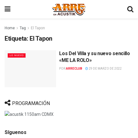
Home
Tag
El Tapon
Etiqueta:
El Tapon
Los Del Villa y su nuevo sencillo
LO NUEVO
«ME LA ROLO»
POR
ARRECLUB
29 DE MARZO DE 2022
PROGRAMACIÓN
Síguenos