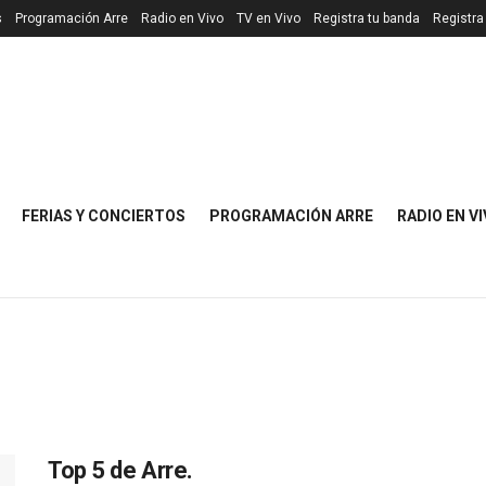
s
Programación Arre
Radio en Vivo
TV en Vivo
Registra tu banda
Registra
FERIAS Y CONCIERTOS
PROGRAMACIÓN ARRE
RADIO EN V
Top 5 de Arre.