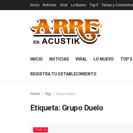
Inicio
Noticias
Viral
Lo Nuevo
Top 5
Ferias y Concierto
INICIO
NOTICIAS
VIRAL
LO NUEVO
TOP 5
REGISTRA TU ESTABLECIMIENTO
Home
Tag
Grupo Duelo
Etiqueta:
Grupo Duelo
TOP 5