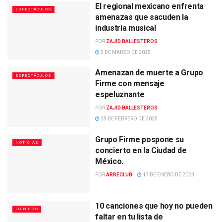
El regional mexicano enfrenta
ESPECTÁCULOS
amenazas que sacuden la
industria musical
POR
ZAJID BALLESTEROS
3 DE MARZO DE 2025
Amenazan de muerte a Grupo
ESPECTÁCULOS
Firme con mensaje
espeluznante
POR
ZAJID BALLESTEROS
28 DE FEBRERO DE 2025
Grupo Firme pospone su
NOTICIAS
concierto en la Ciudad de
México.
POR
ARRECLUB
17 DE ENERO DE 2023
10 canciones que hoy no pueden
LO NUEVO
faltar en tu lista de