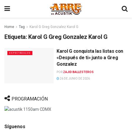
Home
Tag
Karol G Greg Gonzalez Karol G
Etiqueta:
Karol G Greg Gonzalez Karol G
Karol G conquista las listas con
ESPECTÁCULOS
«Después de ti» junto a Greg
Gonzalez
POR
ZAJID BALLESTEROS
26 DE JUNIO DE 2026
PROGRAMACIÓN
Síguenos