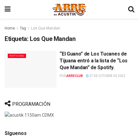
Home
Tag
Los Que Mandan
Etiqueta:
Los Que Mandan
“El Guano” de Los Tucanes de
NOTICIAS
Tijuana entró a la lista de “Los
Que Mandan” de Spotify.
POR
ARRECLUB
27 DE OCTUBRE DE 2022
PROGRAMACIÓN
Síguenos