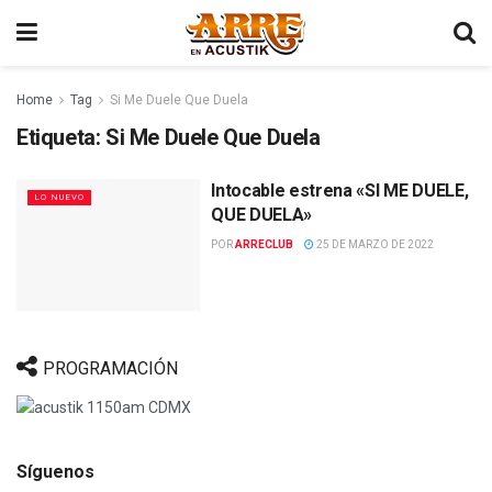
Home
Tag
Si Me Duele Que Duela
Etiqueta:
Si Me Duele Que Duela
Intocable estrena «SI ME DUELE,
LO NUEVO
QUE DUELA»
POR
ARRECLUB
25 DE MARZO DE 2022
PROGRAMACIÓN
Síguenos