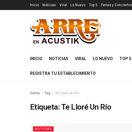
Inicio
Noticias
Viral
Lo Nuevo
Top 5
Ferias y Concierto
INICIO
NOTICIAS
VIRAL
LO NUEVO
TOP 5
REGISTRA TU ESTABLECIMIENTO
Home
Tag
Te Lloré Un Río
Etiqueta:
Te Lloré Un Río
NOTICIAS