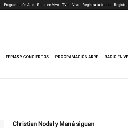
s
Programación Arre
Radio en Vivo
TV en Vivo
Registra tu banda
Registra
FERIAS Y CONCIERTOS
PROGRAMACIÓN ARRE
RADIO EN V
Christian Nodal y Maná siguen