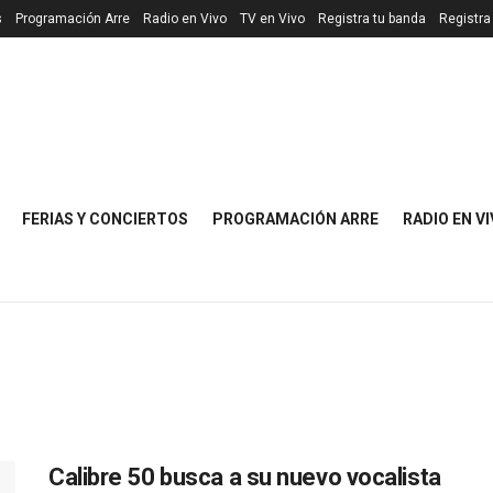
s
Programación Arre
Radio en Vivo
TV en Vivo
Registra tu banda
Registra
FERIAS Y CONCIERTOS
PROGRAMACIÓN ARRE
RADIO EN V
Calibre 50 busca a su nuevo vocalista