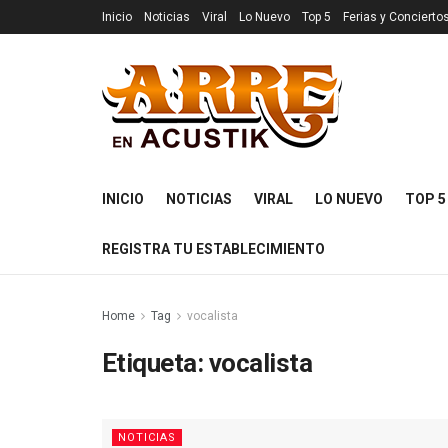
Inicio
Noticias
Viral
Lo Nuevo
Top 5
Ferias y Concierto
INICIO
NOTICIAS
VIRAL
LO NUEVO
TOP 5
REGISTRA TU ESTABLECIMIENTO
Home
Tag
vocalista
Etiqueta:
vocalista
NOTICIAS