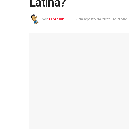
Latina?
por
arreclub
12 de agosto de 2022
en
Notici