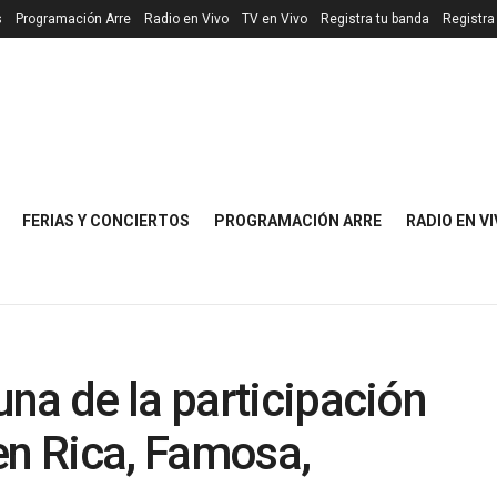
s
Programación Arre
Radio en Vivo
TV en Vivo
Registra tu banda
Registra
FERIAS Y CONCIERTOS
PROGRAMACIÓN ARRE
RADIO EN V
na de la participación
en Rica, Famosa,