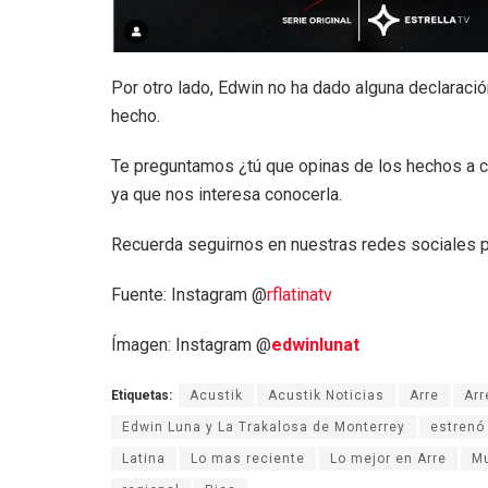
Por otro lado, Edwin no ha dado alguna declaració
hecho.
Te preguntamos ¿tú que opinas de los hechos a c
ya que nos interesa conocerla.
Recuerda seguirnos en nuestras redes sociales p
Fuente: Instagram @
rflatinatv
Ímagen: Instagram @
edwinlunat
Etiquetas:
Acustik
Acustik Noticias
Arre
Arr
Edwin Luna y La Trakalosa de Monterrey
estrenó
Latina
Lo mas reciente
Lo mejor en Arre
M