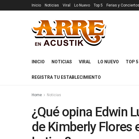
Inicio
Noticias
Viral
Lo Nuevo
Top 5
Ferias y Concierto
INICIO
NOTICIAS
VIRAL
LO NUEVO
TOP 5
REGISTRA TU ESTABLECIMIENTO
Home
Noticias
¿Qué opina Edwin Lu
de Kimberly Flores 