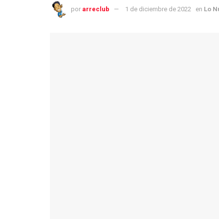
por
arreclub
1 de diciembre de 2022
en
Lo N