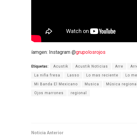
íamgen: Instagram @
grupolosrojos
Etiquetas:
Acustik
Acustik Noticias
Arre
Arr
La niña fresa
Lasso
Lo mas reciente
Lo me
Mi Banda El Mexicano
Musica
Música regiona
Ojos marrones
regional
Noticia Anterior