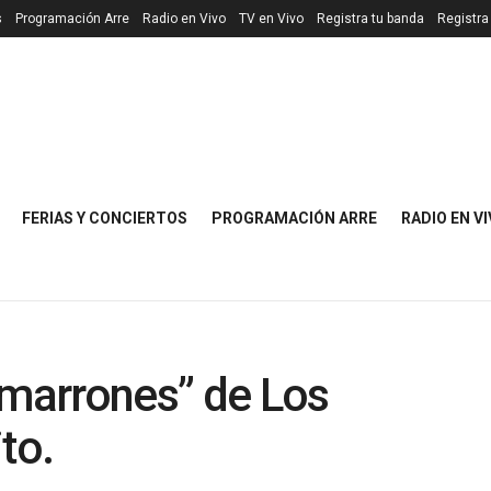
s
Programación Arre
Radio en Vivo
TV en Vivo
Registra tu banda
Registra
FERIAS Y CONCIERTOS
PROGRAMACIÓN ARRE
RADIO EN V
 marrones” de Los
to.