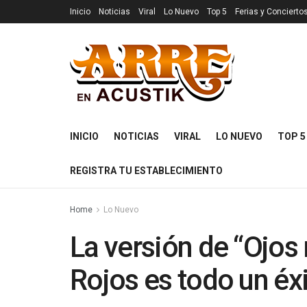
Inicio
Noticias
Viral
Lo Nuevo
Top 5
Ferias y Concierto
INICIO
NOTICIAS
VIRAL
LO NUEVO
TOP 5
REGISTRA TU ESTABLECIMIENTO
Home
Lo Nuevo
La versión de “Ojos
Rojos es todo un éxi