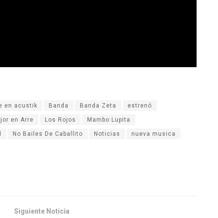
e en acustik
Banda
Banda Zeta
estrenó
jor en Arre
Los Rojos
Mambo Lupita
l
No Bailes De Caballito
Noticias
nueva musica
Siguiente Noticia