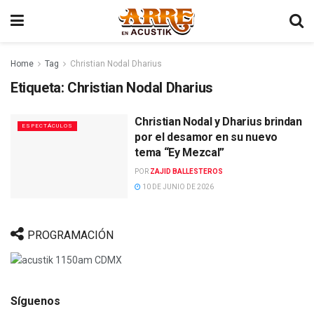
Home
Tag
Christian Nodal Dharius
Etiqueta:
Christian Nodal Dharius
Christian Nodal y Dharius brindan
ESPECTÁCULOS
por el desamor en su nuevo
tema “Ey Mezcal”
POR
ZAJID BALLESTEROS
10 DE JUNIO DE 2026
PROGRAMACIÓN
Síguenos