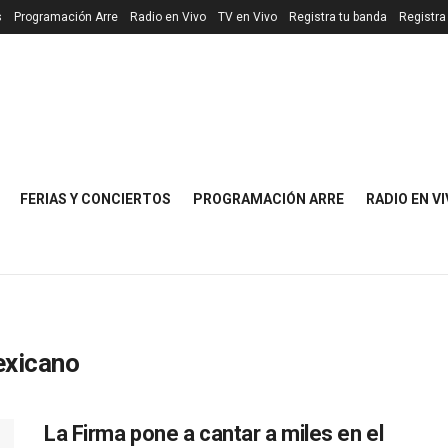
s
Programación Arre
Radio en Vivo
TV en Vivo
Registra tu banda
Registra
FERIAS Y CONCIERTOS
PROGRAMACIÓN ARRE
RADIO EN V
exicano
La Firma pone a cantar a miles en el