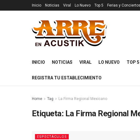
Inicio
Noticias
Viral
Lo Nuevo
Top 5
Ferias y Concierto
INICIO
NOTICIAS
VIRAL
LO NUEVO
TOP 5
REGISTRA TU ESTABLECIMIENTO
Home
Tag
La Firma Regional Mexicano
Etiqueta:
La Firma Regional M
ESPECTÁCULOS