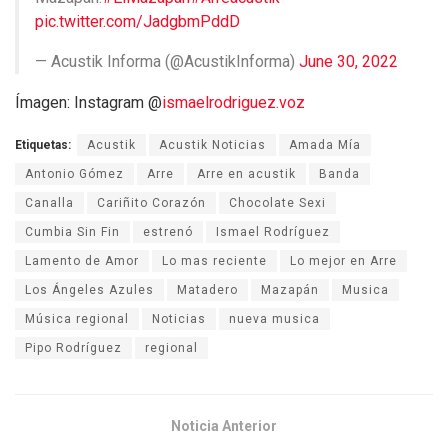
pic.twitter.com/JadgbmPddD
— Acustik Informa (@AcustikInforma)
June 30, 2022
Ímagen: Instagram @
ismaelrodriguez.voz
Etiquetas:
Acustik
Acustik Noticias
Amada Mía
Antonio Gómez
Arre
Arre en acustik
Banda
Canalla
Cariñito Corazón
Chocolate Sexi
Cumbia Sin Fin
estrenó
Ismael Rodríguez
Lamento de Amor
Lo mas reciente
Lo mejor en Arre
Los Ángeles Azules
Matadero
Mazapán
Musica
Música regional
Noticias
nueva musica
Pipo Rodríguez
regional
Noticia Anterior