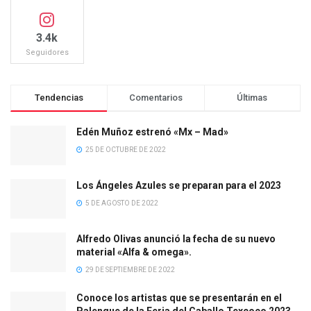
3.4k
Seguidores
Tendencias
Comentarios
Últimas
Edén Muñoz estrenó «Mx – Mad»
25 DE OCTUBRE DE 2022
Los Ángeles Azules se preparan para el 2023
5 DE AGOSTO DE 2022
Alfredo Olivas anunció la fecha de su nuevo
material «Alfa & omega».
29 DE SEPTIEMBRE DE 2022
Conoce los artistas que se presentarán en el
Palenque de la Feria del Caballo Texcoco 2023