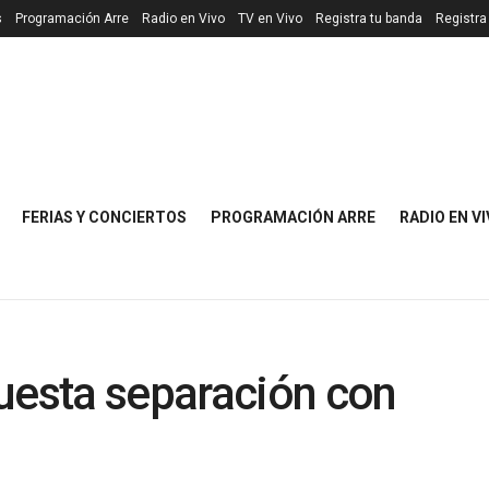
s
Programación Arre
Radio en Vivo
TV en Vivo
Registra tu banda
Registra
FERIAS Y CONCIERTOS
PROGRAMACIÓN ARRE
RADIO EN V
uesta separación con