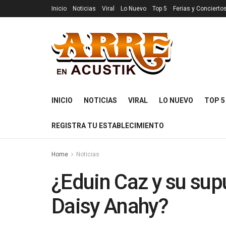
Inicio
Noticias
Viral
Lo Nuevo
Top 5
Ferias y Concierto
INICIO
NOTICIAS
VIRAL
LO NUEVO
TOP 5
REGISTRA TU ESTABLECIMIENTO
Home
Noticias
¿Eduin Caz y su sup
Daisy Anahy?