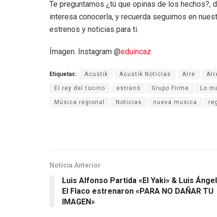
Te preguntamos ¿tú que opinas de los hechos?, d
interesa conocerla, y recuerda seguirnos en nues
estrenos y noticias para ti.
Ímagen. Instagram @
eduincaz
Etiquetas:
Acustik
Acustik Noticias
Arre
Arr
El rey del tocino
estrenó
Grupo Firme
Lo ma
Música regional
Noticias
nueva musica
re
Noticia Anterior
Luis Alfonso Partida «El Yaki» & Luis Ángel
El Flaco estrenaron «PARA NO DAÑAR TU
IMAGEN»