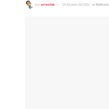
por
arreclub
29 de junio de 2022
en
Noticias